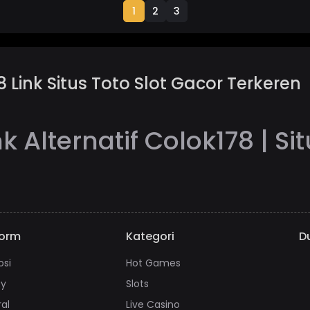
1
2
3
8 Link Situs Toto Slot Gacor Terkeren
nk Alternatif Colok178 | S
form
Kategori
D
si
Hot Games
ty
Slots
ral
Live Casino