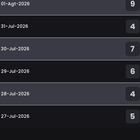
9
01-Agt-2026
4
31-Jul-2026
7
30-Jul-2026
6
29-Jul-2026
4
28-Jul-2026
5
27-Jul-2026