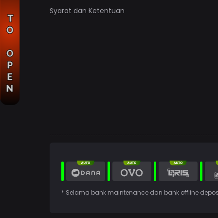
TAP TO OPEN
Syarat dan Ketentuan
* Selama bank maintenance dan bank offline deposi