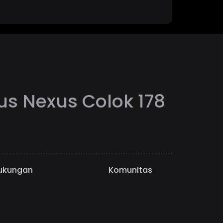
itus Nexus Colok 178
ukungan
Komunitas