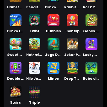
Hamster Run
Penalty Unlimited
Plinko Aztec
Rabbit Road
Rock Paper Scissors
Plinko 1000
Twist
Bubbles
Сoinflip
Goblin-tower
Sweet Keno
Hot-mines
Jogo Do Bicho
Joker Poker
Lucky mines
Double Online
Hilo Joker
Mines
Drop The Billionaire
Robo dice
Stairs
Triple