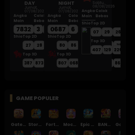
DAY
NIGHT
Sabtu,
08/08/2026
Jumat,
Jumat,
Angka
Colok
07/08/2026
07/08/2026
Angka
Colok
Angka
Colok
Main
Bebas
Main
Bebas
Main
Bebas
Shio
Top 2D
7832
3
8
0687
6
7
07
29
26
15
Shio
Top 2D
Shio
Top 2D
Top 3D
27
28
38
82
80
78
86
37
68
70
67
78
407
129
226
315
Top 3D
Top 3D
387
873
837
273
807
872
068
738
708
786
678
860
GAME POPULER
Gates of Olympus POP
Storm of Seth 2
Fortune Garuda 1000
Mochi Mania 1000
Epic Ze Zeus
BANDITO RETURNS
Gates of Olympus Roulette