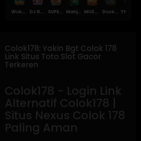
Wukong - Black Scatter
DJ BOOM BOOM
SUPER ELEMENTS 2
Mahjong Ways 2
MUSCLE FORTUNE CAT
Duck Hunters
The Crypt
Colok178: Yakin Bgt Colok 178
Link Situs Toto Slot Gacor
Terkeren
Colok178 - Login Link
Alternatif Colok178 |
Situs Nexus Colok 178
Paling Aman