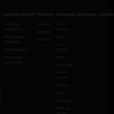
Kebijaksanaan
Platform
Kategori
Dukungan
Komun
Tentang
Promosi
Hot
COLOK178
Games
Loyalty
Responsible
Slots
Referral
Gambling
Live
Pusat Bantuan
Casino
Syarat dan
Race
Ketentuan
Olahraga
Crash
Game
Arcade
Poker
E-Sports
Sabung
Ayam