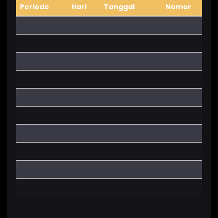
Periode
Hari
Tanggal
Nomor