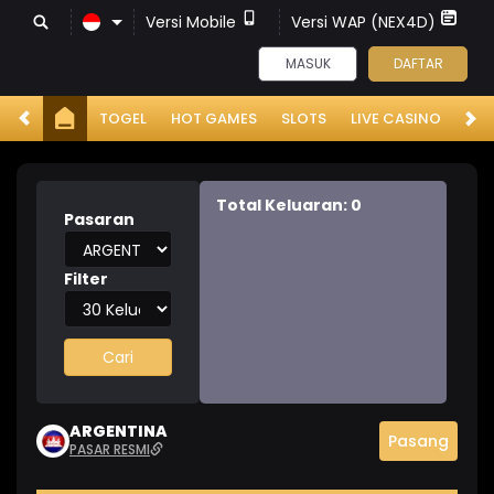
Versi Mobile
Versi WAP (NEX4D)
MASUK
DAFTAR
TOGEL
HOT GAMES
SLOTS
LIVE CASINO
RA
Total Keluaran: 0
Pasaran
Filter
Cari
ARGENTINA
Pasang
PASAR RESMI