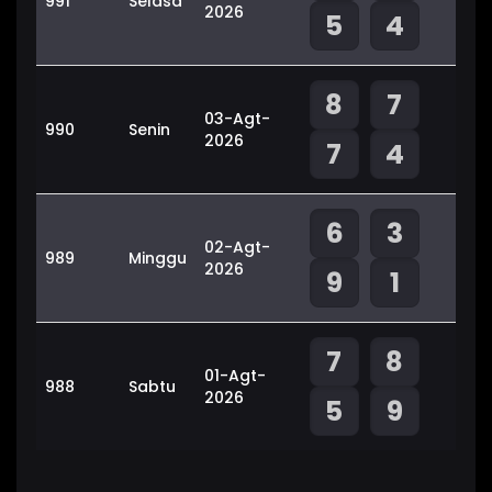
991
Selasa
2026
5
4
8
7
03-Agt-
990
Senin
2026
7
4
6
3
02-Agt-
989
Minggu
2026
9
1
7
8
01-Agt-
988
Sabtu
2026
5
9