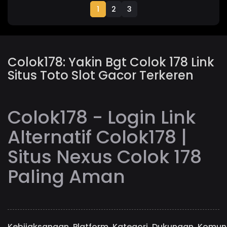
1
2
3
Colok178: Yakin Bgt Colok 178 Link
Situs Toto Slot Gacor Terkeren
Colok178 - Login Link
Alternatif Colok178 |
Situs Nexus Colok 178
Paling Aman
Kebijaksanaan
Platform
Kategori
Dukungan
Komun