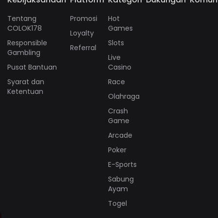
Tentang
Promosi
Hot
COLOK178
Games
Loyalty
Responsible
Slots
Referral
Gambling
Live
Pusat Bantuan
Casino
Syarat dan
Race
Ketentuan
Olahraga
Crash
Game
Arcade
Poker
E-Sports
Sabung
Ayam
Togel