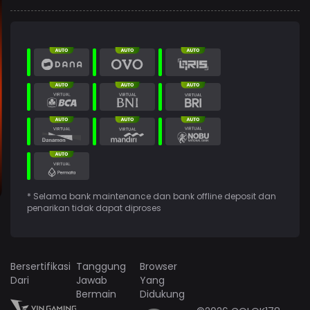
* Selama bank maintenance dan bank offline deposit dan
penarikan tidak dapat diproses
Bersertifikasi
Tanggung
Browser
Dari
Jawab
Yang
Bermain
Didukung