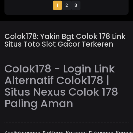
1
2
3
Colok178: Yakin Bgt Colok 178 Link
Situs Toto Slot Gacor Terkeren
Colok178 - Login Link
Alternatif Colok178 |
Situs Nexus Colok 178
Paling Aman
Kebijaksanaan
Platform
Kategori
Dukungan
Komun