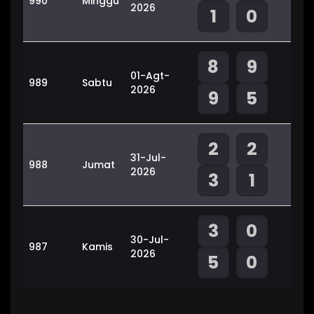
990
Minggu
2026
1
0
8
9
01-Agt-
989
Sabtu
2026
9
5
2
2
31-Jul-
988
Jumat
2026
3
1
3
0
30-Jul-
987
Kamis
2026
5
0