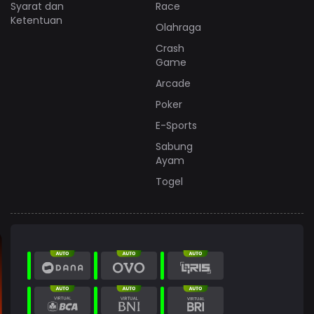
Syarat dan
Race
Ketentuan
Olahraga
Crash
Game
Arcade
Poker
E-Sports
Sabung
Ayam
Togel